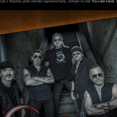
zuál z Masters ještě nemáte naposlouchaný, utíkejte na náš
YouTube kanál
.