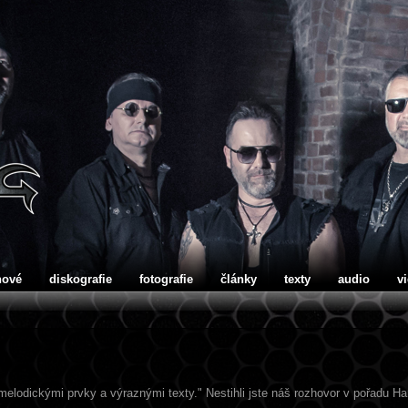
nové
diskografie
fotografie
články
texty
audio
v
melodickými prvky a výraznými texty." Nestihli jste náš rozhovor v pořadu 