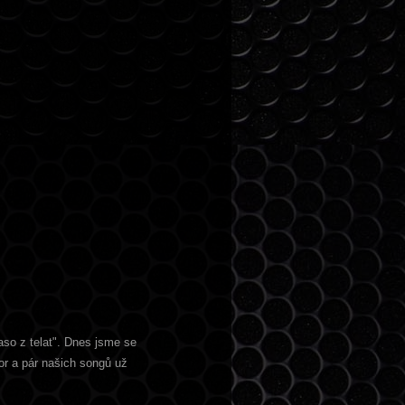
so z telat". Dnes jsme se
or a pár našich songů už