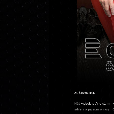
28. červen 2026
Náš
videoklip „Víc už mi n
sdílení a parádní ohlasy. R