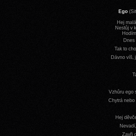
Ego
(Sit
Hej malá
Nestůj v 
Hodíme
Dnes t
Tak to cho
Dávno víš, 
T
Vzhůru ego s
Chytrá nebo 
Hej děvče
Nevadí,
Zavři o