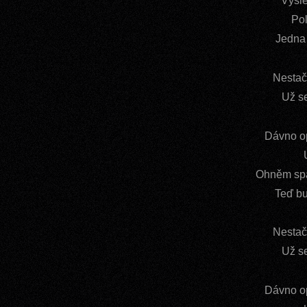
Výsle
Pol
Jedna 
Nestač
Už s
Dávno op
Ohněm spá
Teď bu
Nestač
Už s
Dávno op