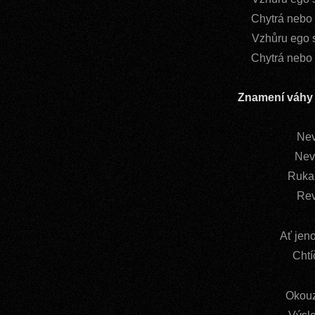
Chytrá nebo 
Vzhůru ego s
Chytrá nebo 
Znamení váh
Nev
Nev
Ruka 
Rev
Ať jen
Chtí
Okouz