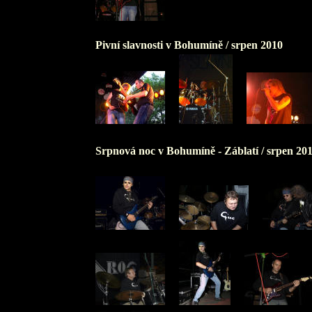
Pivní slavnosti v Bohumíně /
srpen 2010
Srpnová noc v Bohumíně - Záblatí /
srpen 20