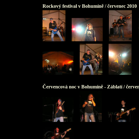
Rockový festival v Bohumíně /
červenec 2010
Červencová noc v Bohumíně - Záblatí /
červe