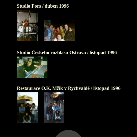
Studio Fors /
duben 1996
Studio Českého rozhlasu Ostrava /
listopad 1996
Restaurace O.K. Mžik v Rychvaldě / listopad 1996